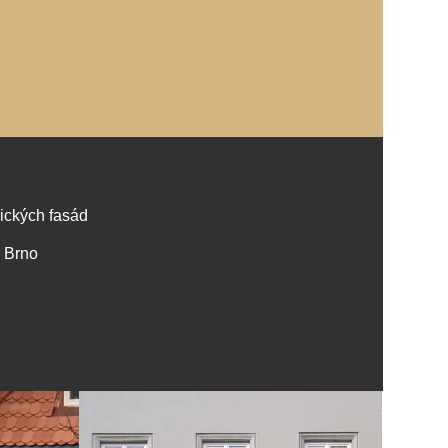
rických fasád
, Brno