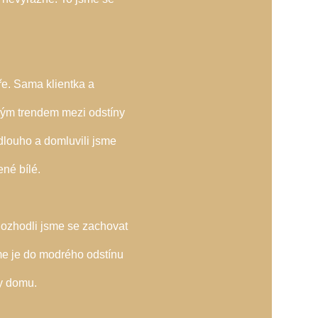
ře. Sama klientka a
ným trendem mezi odstíny
 dlouho a domluvili jsme
né bílé.
ozhodli jsme se zachovat
sme je do modrého odstínu
by domu.