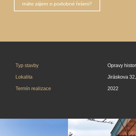
máte zájem o podobné řešení?
Typ stavby
Opravy histo
Lokalita
Jiráskova 32
Termín realizace
2022