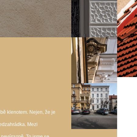
bě klenotem. Nejen, že je
ředzahrádka. Mezi
 nevýrazně. To jsme se