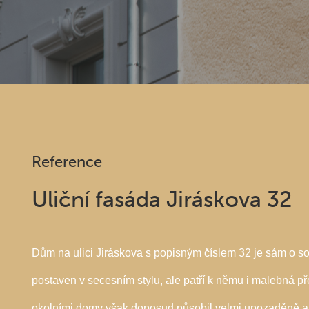
Reference
Uliční fasáda Jiráskova 32
Dům na ulici Jiráskova s popisným číslem 32 je sám o so
postaven v secesním stylu, ale patří k němu i malebná p
okolními domy však doposud působil velmi upozaděně a