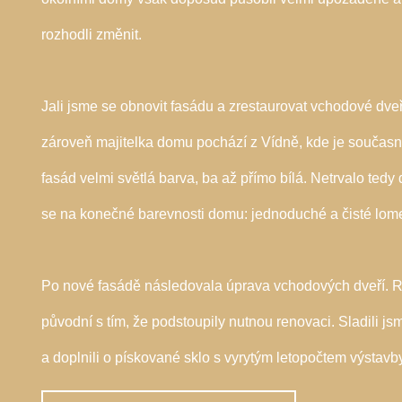
rozhodli změnit.
Jali jsme se obnovit fasádu a zrestaurovat vchodové dve
zároveň majitelka domu pochází z Vídně, kde je součas
fasád velmi světlá barva, ba až přímo bílá. Netrvalo tedy
se na konečné barevnosti domu: jednoduché a čisté lome
Po nové fasádě následovala úprava vchodových dveří. R
původní s tím, že podstoupily nutnou renovaci. Sladili j
a doplnili o pískované sklo s vyrytým letopočtem výstav